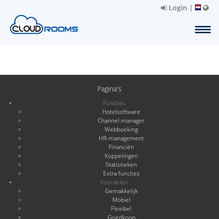
Login
|
Pagina's
Functies
Hotelsoftware
Channel-manager
Webboeking
HR-management
Financiën
Koppelingen
Statistieken
Extra functies
Voordelen
Gemakkelijk
Mobiel
Flexibel
Goedkoop