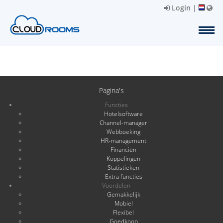
Login
|
Pagina's
Functies
Hotelsoftware
Channel-manager
Webboeking
HR-management
Financiën
Koppelingen
Statistieken
Extra functies
Voordelen
Gemakkelijk
Mobiel
Flexibel
Goedkoop