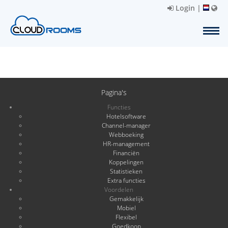
Login
|
Pagina's
Functies
Hotelsoftware
Channel-manager
Webboeking
HR-management
Financiën
Koppelingen
Statistieken
Extra functies
Voordelen
Gemakkelijk
Mobiel
Flexibel
Goedkoop